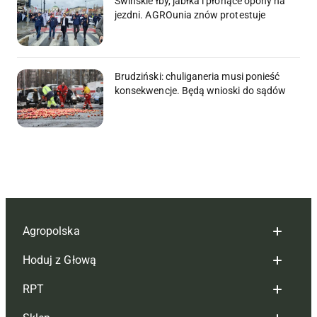
Świńskie łby, jabłka i płonące opony na
jezdni. AGROunia znów protestuje
Brudziński: chuliganeria musi ponieść
konsekwencje. Będą wnioski do sądów
Agropolska
Hoduj z Głową
Redakcja
RPT
Reklama
Hoduj z głową bydło