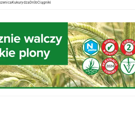
szenica
Kukurydza
Drób
Ciągniki