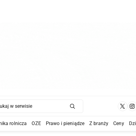
Main Navigation
ika rolnicza
OZE
Prawo i pieniądze
Z branży
Ceny
Dz
a Submenu