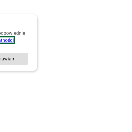
 odpowiednie
atności
.
mawiam