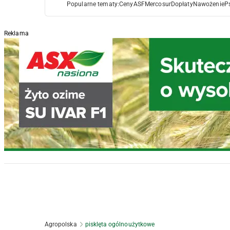
Popularne tematy:
Ceny
ASF
Mercosur
Dopłaty
Nawożenie
P
Reklama
Agropolska
pisklęta ogólnoużytkowe