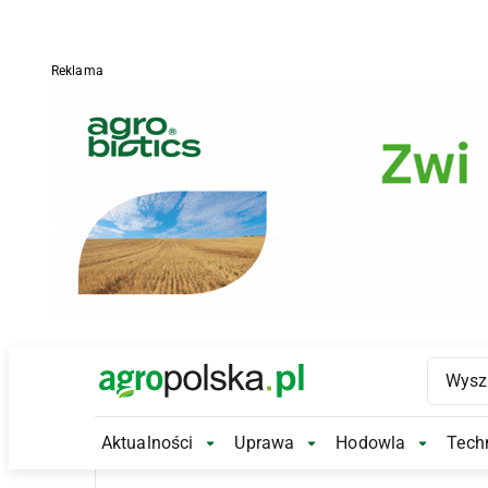
Reklama
Main Logo
Aktualności
Uprawa
Hodowla
Techn
Aktualności Submenu
Uprawa Submenu
Hodowl