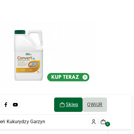
Sklep
OWiUR
ień Kukurydzy Garzyn
0