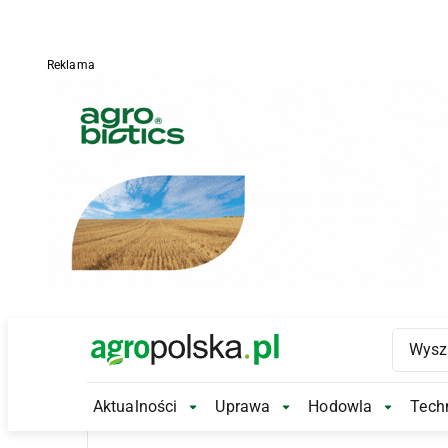
Reklama
Main Logo
Aktualności
Uprawa
Hodowla
Techn
Aktualności Submenu
Uprawa Submenu
Hodowl