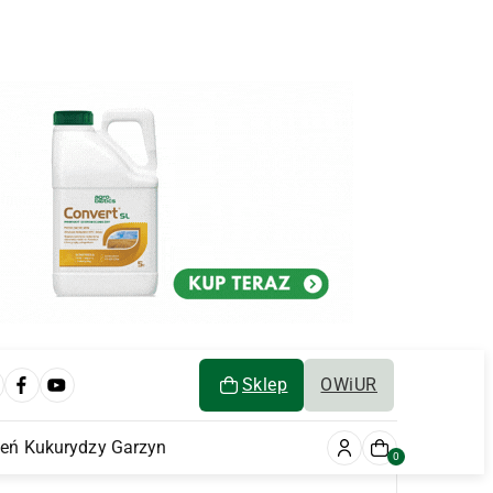
Sklep
OWiUR
ień Kukurydzy Garzyn
0