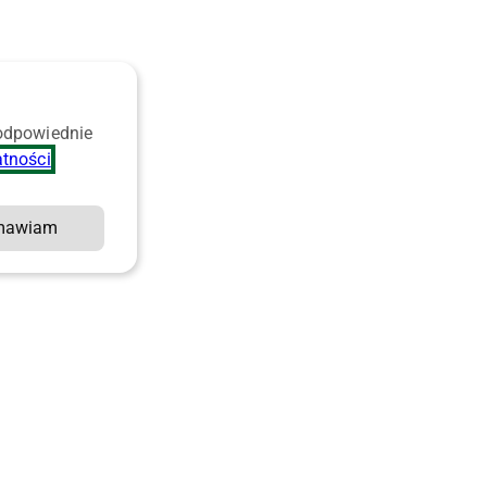
 odpowiednie
atności
.
mawiam