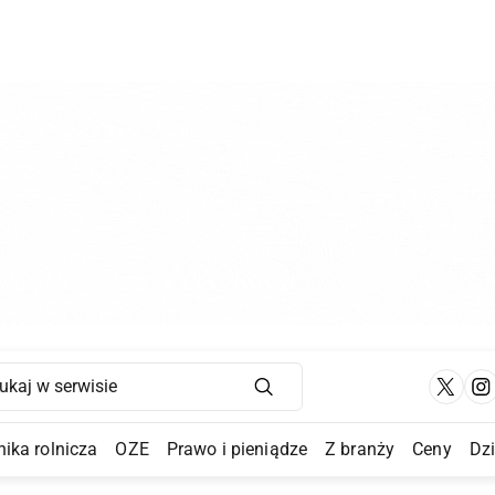
Main Navigation
ika rolnicza
OZE
Prawo i pieniądze
Z branży
Ceny
Dz
a Submenu