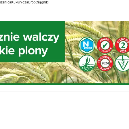
szenica
Kukurydza
Drób
Ciągniki