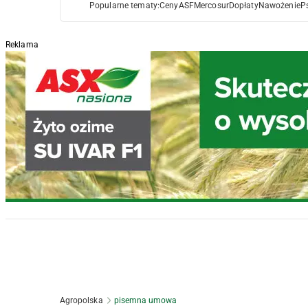
Popularne tematy:
Ceny
ASF
Mercosur
Dopłaty
Nawożenie
P
Reklama
Agropolska
pisemna umowa