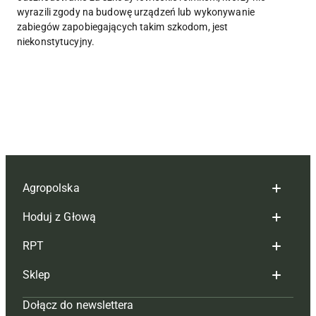
wyrazili zgody na budowę urządzeń lub wykonywanie
zabiegów zapobiegających takim szkodom, jest
niekonstytucyjny.
Agropolska
Hoduj z Głową
Redakcja
RPT
Reklama
Hoduj z głową bydło
Sklep
Tagi
Hoduj z głową świnie
Redakcja
Dołącz do newslettera
Mapa serwisu
Prenumerata
Prenumerata
Czasopisma i prenumerata