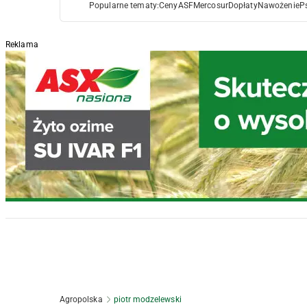
Popularne tematy:
Ceny
ASF
Mercosur
Dopłaty
Nawożenie
P
Reklama
Agropolska
piotr modzelewski