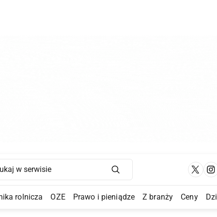
Main Navigation
ika rolnicza
OZE
Prawo i pieniądze
Z branży
Ceny
Dz
a Submenu