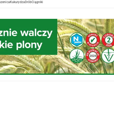
szenica
Kukurydza
Drób
Ciągniki