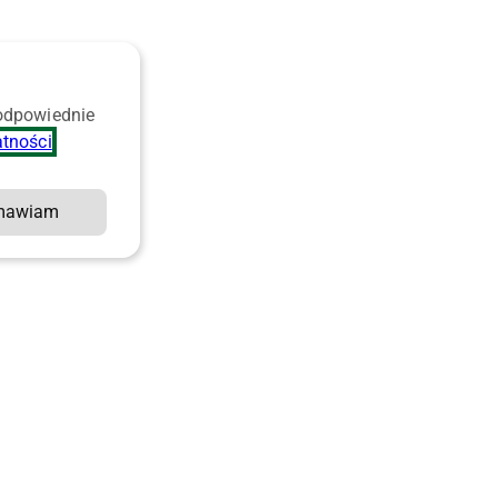
 odpowiednie
atności
.
mawiam