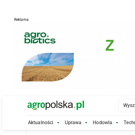
Reklama
Main Logo
Aktualności
Uprawa
Hodowla
Techn
Aktualności Submenu
Uprawa Submenu
Hodowl