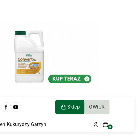
Sklep
OWiUR
ień Kukurydzy Garzyn
0