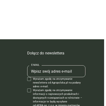
Dołącz do newslettera
E-MAIL
Wyrażam zgodę na otrzymywanie
newslettera od Agropolska.pl na podany
adres e-mail.
Wyrażam zgodę na otrzymywanie
informacji o najnowszych produktach i
dostępnych rozwiązaniach w rolnictwie –
informacje te będą wysyłane
od APRA sp. z o.o. w imieniu partnerów.