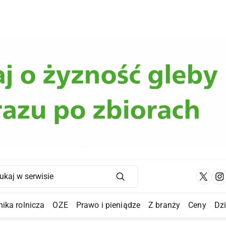
Main Navigation
ika rolnicza
OZE
Prawo i pieniądze
Z branży
Ceny
Dz
a Submenu