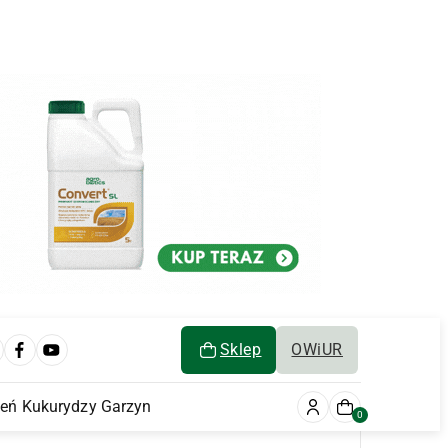
Sklep
OWiUR
ień Kukurydzy Garzyn
0