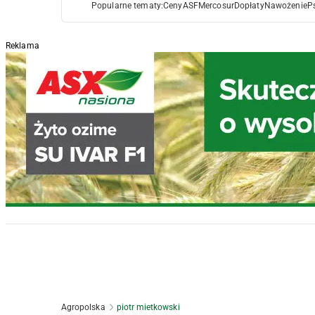
Popularne tematy:
Ceny
ASF
Mercosur
Dopłaty
Nawożenie
P
Reklama
Agropolska
piotr mietkowski