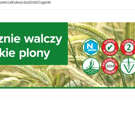
szenica
Kukurydza
Drób
Ciągniki