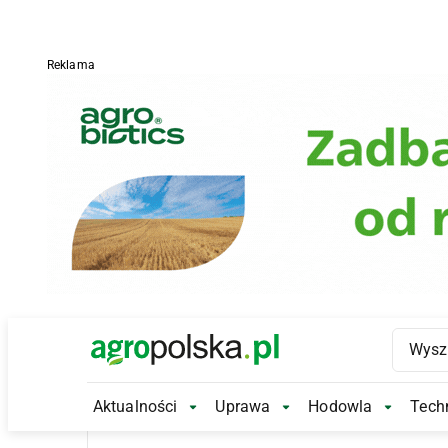
Reklama
Main Logo
Aktualności
Uprawa
Hodowla
Techn
Aktualności Submenu
Uprawa Submenu
Hodowl