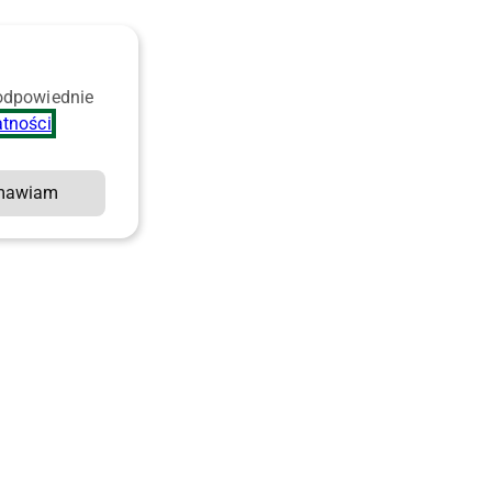
 odpowiednie
atności
.
mawiam