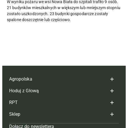
W wyniku pożaru we wsi Nowa Biała do szpitali trafiło 9 osób.
21 budynków mieszkalnych w większym lub mniejszym stopniu
zostało uszkodzonych. 23 budynki gospodarcze zostały
spalone doszczętnie lub częściowo.
Agropolska
Hoduj z Głową
Redakcja
RPT
Reklama
Hoduj z głową bydło
Sklep
Tagi
Hoduj z głową świnie
Redakcja
Dołącz do newslettera
Mapa serwisu
Prenumerata
Prenumerata