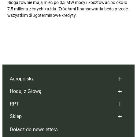
Biogazownie mają mieć po 0,5 MW mocy i kosztować po około
7,5 miliona złotych każda. Źródłami finansowania będą przede
wszystkim długoterminowe kredyty.
Agropolska
Hoduj z Głową
Redakcja
RPT
Reklama
Hoduj z głową bydło
Sklep
Tagi
Hoduj z głową świnie
Redakcja
Dołącz do newslettera
Mapa serwisu
Prenumerata
Prenumerata
Czasopisma i prenumerata