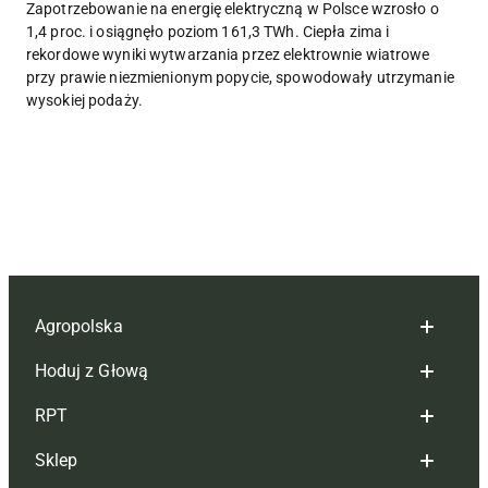
Zapotrzebowanie na energię elektryczną w Polsce wzrosło o
1,4 proc. i osiągnęło poziom 161,3 TWh. Ciepła zima i
rekordowe wyniki wytwarzania przez elektrownie wiatrowe
przy prawie niezmienionym popycie, spowodowały utrzymanie
wysokiej podaży.
Agropolska
Hoduj z Głową
Redakcja
RPT
Reklama
Hoduj z głową bydło
Sklep
Tagi
Hoduj z głową świnie
Redakcja