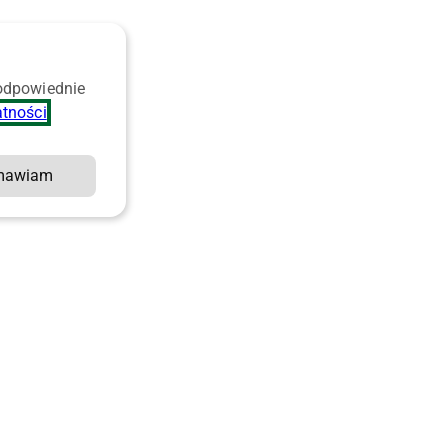
 odpowiednie
atności
.
mawiam