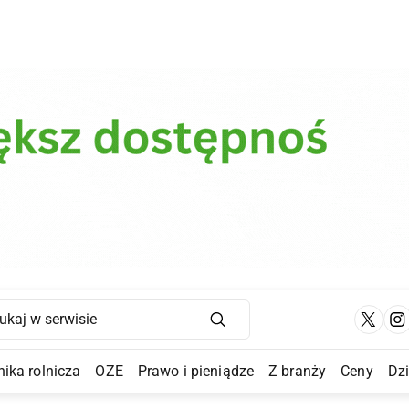
Main Navigation
ika rolnicza
OZE
Prawo i pieniądze
Z branży
Ceny
Dz
a Submenu