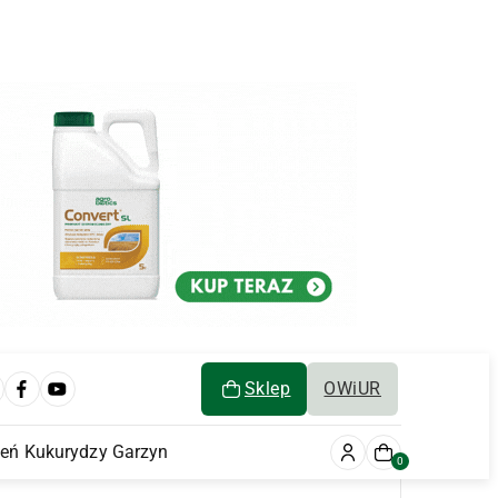
Sklep
OWiUR
ień Kukurydzy Garzyn
0