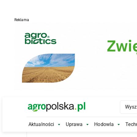
Reklama
Main Logo
Aktualności
Uprawa
Hodowla
Techn
Aktualności Submenu
Uprawa Submenu
Hodowl