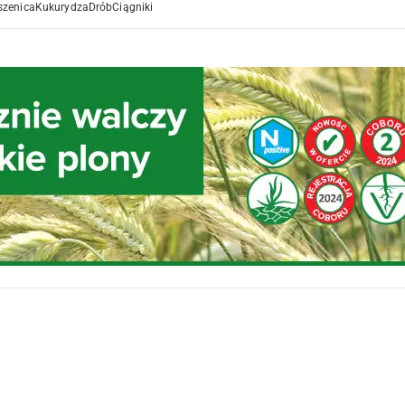
szenica
Kukurydza
Drób
Ciągniki