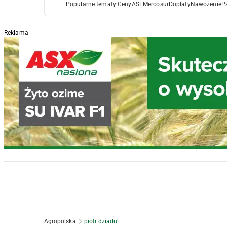
Popularne tematy:
Ceny
ASF
Mercosur
Dopłaty
Nawożenie
P
Reklama
Agropolska
piotr dziadul