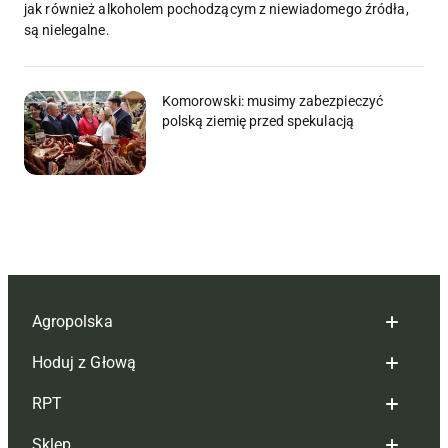
jak również alkoholem pochodzącym z niewiadomego źródła,
są nielegalne.
Komorowski: musimy zabezpieczyć
polską ziemię przed spekulacją
Agropolska
Hoduj z Głową
Redakcja
RPT
Reklama
Hoduj z głową bydło
Sklep