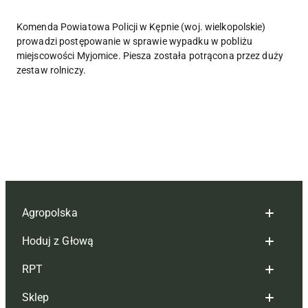
Komenda Powiatowa Policji w Kępnie (woj. wielkopolskie)
prowadzi postępowanie w sprawie wypadku w pobliżu
miejscowości Myjomice. Piesza została potrącona przez duży
zestaw rolniczy.
Agropolska
Hoduj z Głową
Redakcja
RPT
Reklama
Hoduj z głową bydło
Sklep
Tagi
Hoduj z głową świnie
Redakcja