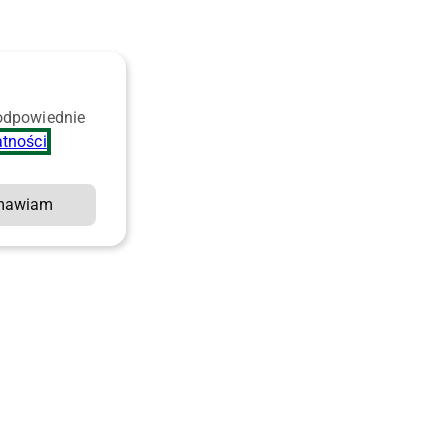
 odpowiednie
atności
.
mawiam