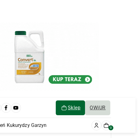
Sklep
OWiUR
ień Kukurydzy Garzyn
0