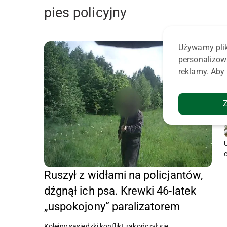
pies policyjny
Używamy plik
personalizow
reklamy. Aby 
Ruszył z widłami na policjantów,
dźgnął ich psa. Krewki 46-latek
„uspokojony” paralizatorem
Kolejny sąsiedzki konflikt zakończył się