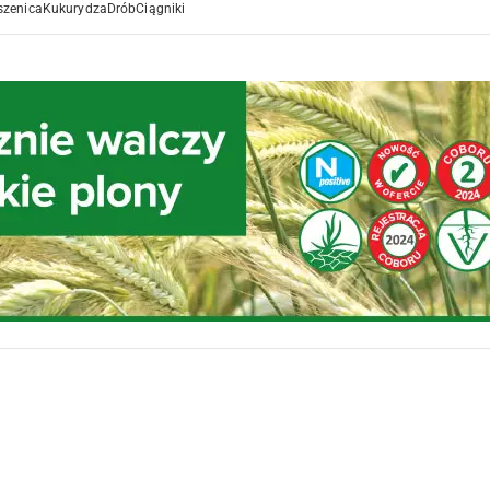
szenica
Kukurydza
Drób
Ciągniki