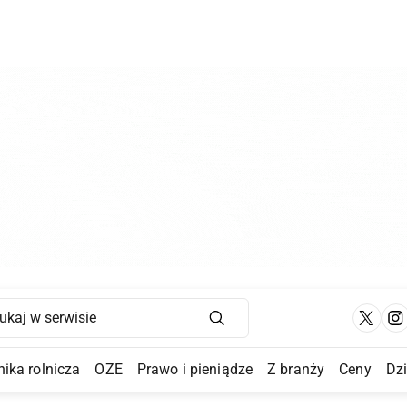
Main Navigation
ika rolnicza
OZE
Prawo i pieniądze
Z branży
Ceny
Dz
a Submenu