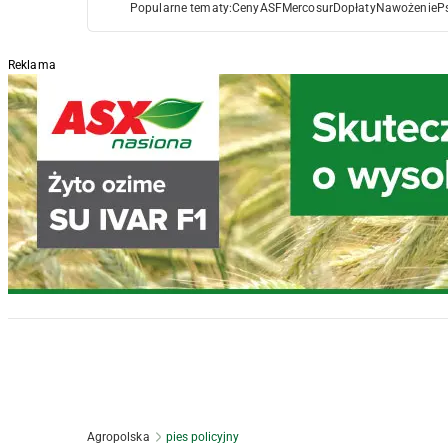
Popularne tematy:
Ceny
ASF
Mercosur
Dopłaty
Nawożenie
P
Reklama
Agropolska
pies policyjny