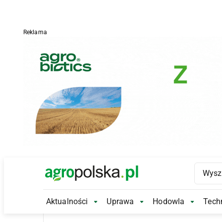
Reklama
Main Logo
Aktualności
Uprawa
Hodowla
Techn
Aktualności Submenu
Uprawa Submenu
Hodowl