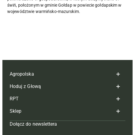
świń, położonym w gminie Gołdap w powiecie gołdapskim w
województwie warmińsko-mazurskim.
Agropolska
Hoduj z Głową
Redakcja
RPT
Reklama
Hoduj z głową bydło
Sklep
Tagi
Hoduj z głową świnie
Redakcja
Dołącz do newslettera
Mapa serwisu
Prenumerata
Prenumerata
Czasopisma i prenumerata