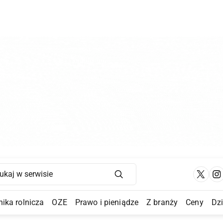
Main Navigation
ika rolnicza
OZE
Prawo i pieniądze
Z branży
Ceny
Dz
a Submenu