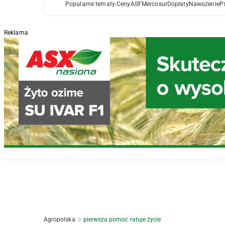
Popularne tematy:
Ceny
ASF
Mercosur
Dopłaty
Nawożenie
P
Reklama
Agropolska
pierwsza pomoc ratuje życie