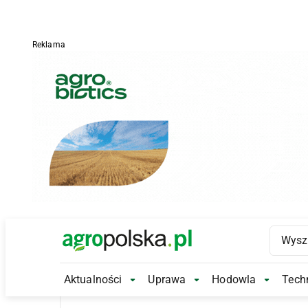
Reklama
Main Logo
Aktualności
Uprawa
Hodowla
Techn
Aktualności Submenu
Uprawa Submenu
Hodowl