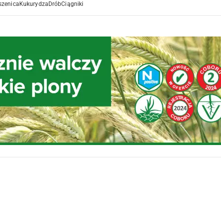
szenica
Kukurydza
Drób
Ciągniki