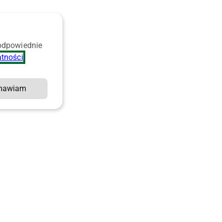
 odpowiednie
atności
.
mawiam