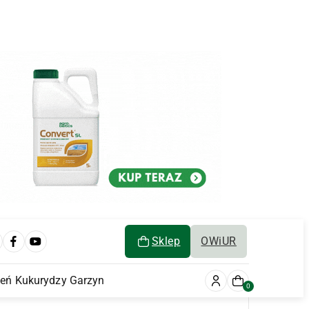
Sklep
OWiUR
ień Kukurydzy Garzyn
0