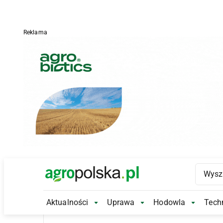
Reklama
Main Logo
Aktualności
Uprawa
Hodowla
Techn
Aktualności Submenu
Uprawa Submenu
Hodowl