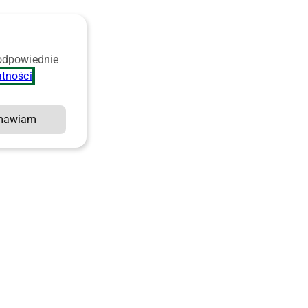
 odpowiednie
atności
.
mawiam