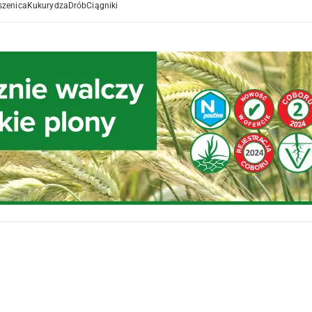
szenica
Kukurydza
Drób
Ciągniki