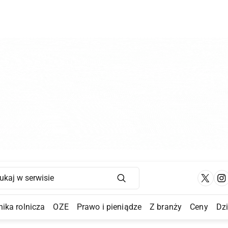
Main Navigation
ika rolnicza
OZE
Prawo i pieniądze
Z branży
Ceny
Dz
a Submenu