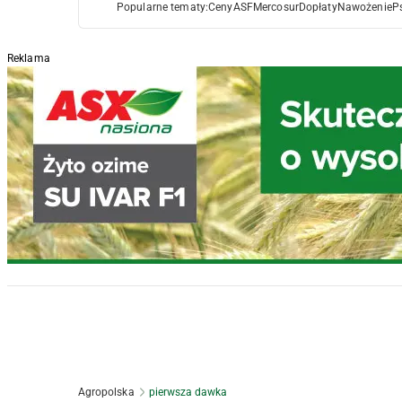
Popularne tematy:
Ceny
ASF
Mercosur
Dopłaty
Nawożenie
P
Reklama
Agropolska
pierwsza dawka