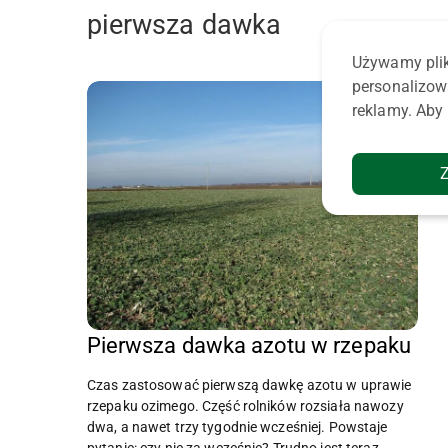
pierwsza dawka
Używamy plik
personalizow
reklamy. Aby 
Pierwsza dawka azotu w rzepaku
Czas zastosować pierwszą dawkę azotu w uprawie
rzepaku ozimego. Część rolników rozsiała nawozy
dwa, a nawet trzy tygodnie wcześniej. Powstaje
pytanie: czy nie za wcześnie? Trudno jest teraz