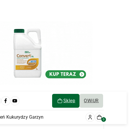
Sklep
OWiUR
ień Kukurydzy Garzyn
0