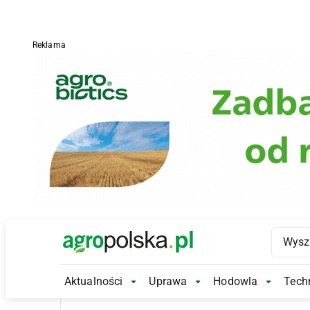
Reklama
Main Logo
Aktualności
Uprawa
Hodowla
Techn
Aktualności Submenu
Uprawa Submenu
Hodowl