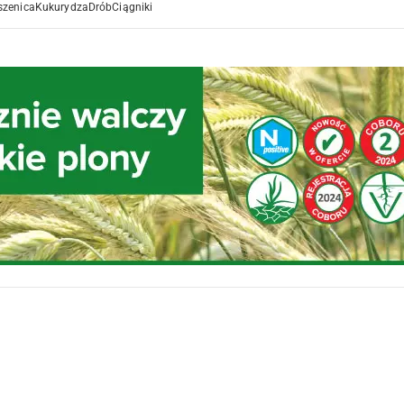
szenica
Kukurydza
Drób
Ciągniki