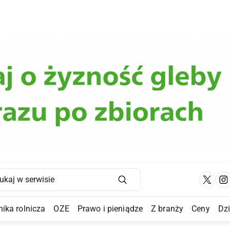
Main Navigation
ika rolnicza
OZE
Prawo i pieniądze
Z branży
Ceny
Dz
a Submenu