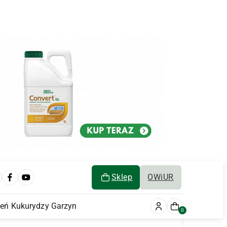
Sklep
OWiUR
ień Kukurydzy Garzyn
0