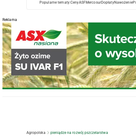
Popularne tematy:
Ceny
ASF
Mercosur
Dopłaty
Nawożenie
P
Reklama
Agropolska
pieniądze na rozwój pszczelarstwa