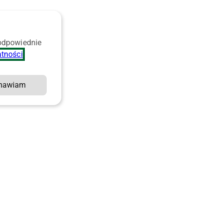
 odpowiednie
atności
.
mawiam