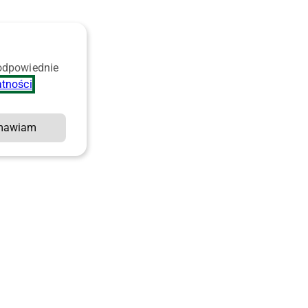
 odpowiednie
atności
.
mawiam