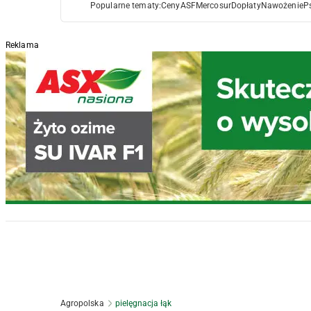
Popularne tematy:
Ceny
ASF
Mercosur
Dopłaty
Nawożenie
P
Reklama
Agropolska
pielęgnacja łąk