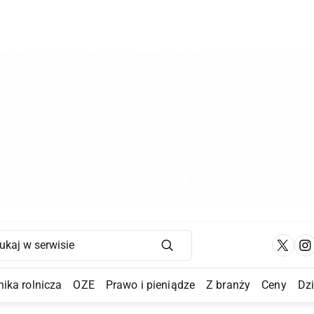
Main Navigation
ika rolnicza
OZE
Prawo i pieniądze
Z branży
Ceny
Dz
a Submenu