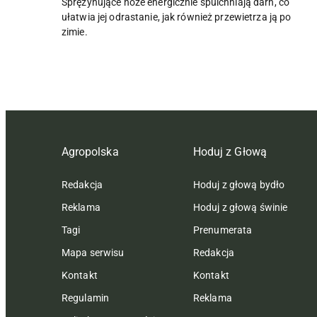
Sprężynujące noże energicznie spulchniają darń, co
ułatwia jej odrastanie, jak również przewietrza ją po
zimie.
Agropolska
Hoduj z Głową
Redakcja
Hoduj z głową bydło
Reklama
Hoduj z głową świnie
Tagi
Prenumerata
Mapa serwisu
Redakcja
Kontakt
Kontakt
Regulamin
Reklama