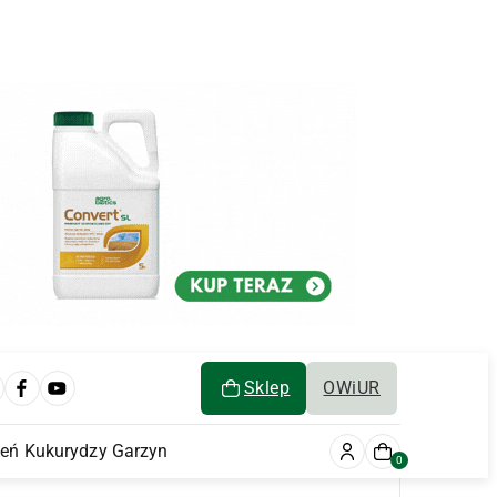
Sklep
OWiUR
ień Kukurydzy Garzyn
0