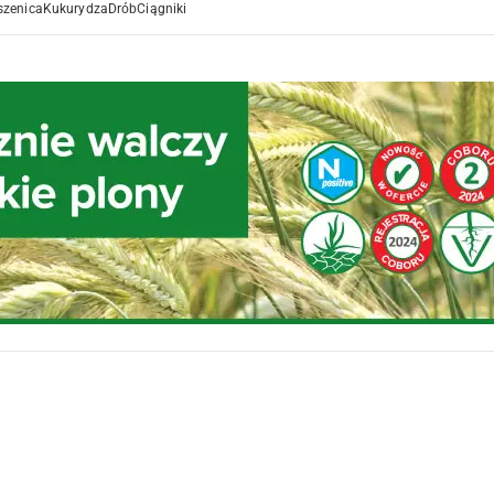
szenica
Kukurydza
Drób
Ciągniki