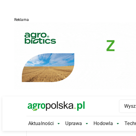
Reklama
Main Logo
Aktualności
Uprawa
Hodowla
Techn
Aktualności Submenu
Uprawa Submenu
Hodowl