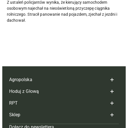
Z ustaleń policjantów wynika, że kierujący samochodem
osobowym najechał na nieoświetloną przyczepę ciągnika
rolniczego. Stracił panowanie nad pojazdem, zjechał z jezdni i
dachował.
Agropolska
Hoduj z Głową
Redakcja
RPT
Reklama
Hoduj z głową bydło
Sklep
Tagi
Hoduj z głową świnie
Redakcja
Dołącz do newslettera
Mapa serwisu