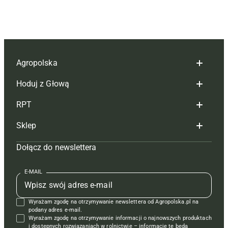
Agropolska
Hoduj z Głową
Redakcja
RPT
Reklama
Hoduj z głową bydło
Sklep
Tagi
Hoduj z głową świnie
Redakcja
Dołącz do newslettera
Mapa serwisu
Prenumerata
Prenumerata
Czasopisma i prenumerata
Kontakt
Redakcja
Reklama
Książki
E-MAIL
Regulamin
Kontakt
Kontakt
Regulamin
Wyrażam zgodę na otrzymywanie newslettera od Agropolska.pl na
Polityka prywatności
Reklama
Krzyżówki
podany adres e-mail.
Wyrażam zgodę na otrzymywanie informacji o najnowszych produktach
i dostępnych rozwiązaniach w rolnictwie – informacje te będą