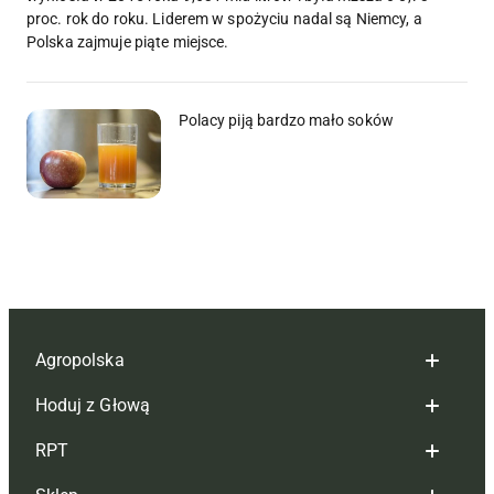
proc. rok do roku. Liderem w spożyciu nadal są Niemcy, a
Polska zajmuje piąte miejsce.
Polacy piją bardzo mało soków
Agropolska
Hoduj z Głową
Redakcja
RPT
Reklama
Hoduj z głową bydło