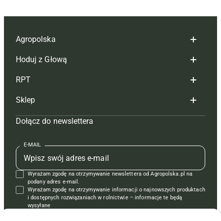
Agropolska
Hoduj z Głową
Redakcja
RPT
Reklama
Hoduj z głową bydło
Sklep
Tagi
Hoduj z głową świnie
Redakcja
Dołącz do newslettera
Mapa serwisu
Prenumerata
Prenumerata
Czasopisma i prenumerata
Kontakt
Redakcja
Reklama
Książki
E-MAIL
Regulamin
Kontakt
Kontakt
Regulamin
Wyrażam zgodę na otrzymywanie newslettera od Agropolska.pl na
Polityka prywatności
Reklama
Krzyżówki
podany adres e-mail.
Wyrażam zgodę na otrzymywanie informacji o najnowszych produktach
i dostępnych rozwiązaniach w rolnictwie – informacje te będą
wysyłane
od APRA sp. z o.o. w imieniu partnerów.