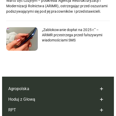
Warto być czujnym – podkreśla Agencja Restrukturyzacji i
Modernizacji Rolnictwa (ARiMR), ostrzegając przed oszustami
podszywającymi się pod jej pracowników i przedstawicieli.
„Zablokowanie dopłat na 2025 r.” –
ARiMR przestrzega przed fałszywymi
wiadomościami SMS
Agropolska
Hoduj z Głową
Redakcja
RPT
Reklama
Hoduj z głową bydło