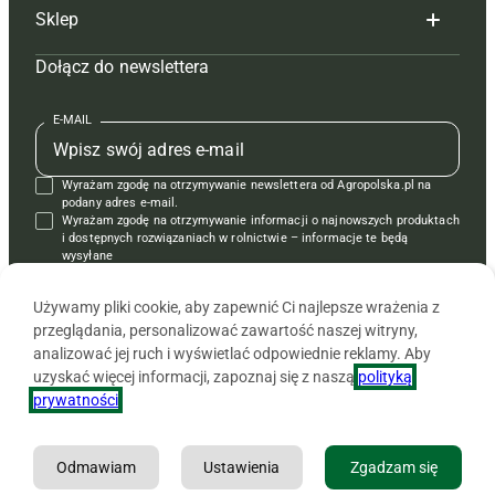
Sklep
Tagi
Hoduj z głową świnie
Redakcja
Dołącz do newslettera
Mapa serwisu
Prenumerata
Prenumerata
Czasopisma i prenumerata
Kontakt
Redakcja
Reklama
Książki
E-MAIL
Regulamin
Kontakt
Kontakt
Regulamin
Wyrażam zgodę na otrzymywanie newslettera od Agropolska.pl na
Polityka prywatności
Reklama
Krzyżówki
podany adres e-mail.
Wyrażam zgodę na otrzymywanie informacji o najnowszych produktach
i dostępnych rozwiązaniach w rolnictwie – informacje te będą
wysyłane
od APRA sp. z o.o. w imieniu partnerów.
Używamy pliki cookie, aby zapewnić Ci najlepsze wrażenia z
przeglądania, personalizować zawartość naszej witryny,
analizować jej ruch i wyświetlać odpowiednie reklamy. Aby
uzyskać więcej informacji, zapoznaj się z naszą
polityką
prywatności
.
Odmawiam
Ustawienia
Zgadzam się
Copyright © 2026 Agencja Promocji Rolnictwa i Agrobiznesu APRA