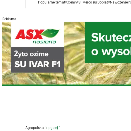
Popularne tematy:
Ceny
ASF
Mercosur
Dopłaty
Nawożenie
P
Reklama
Agropolska
pge ej 1