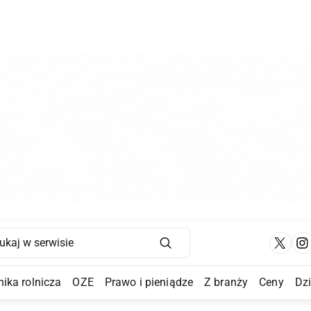
Main Navigation
ika rolnicza
OZE
Prawo i pieniądze
Z branży
Ceny
Dz
a Submenu