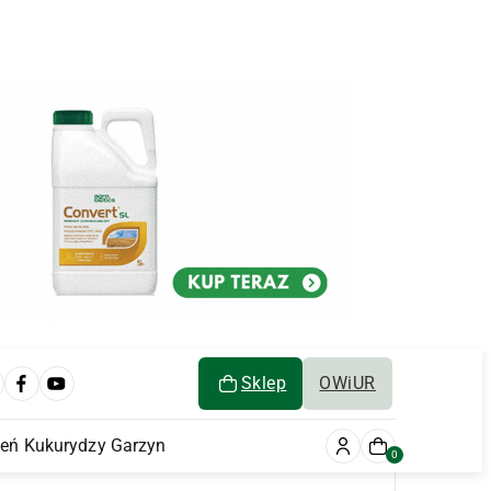
Sklep
OWiUR
ień Kukurydzy Garzyn
0