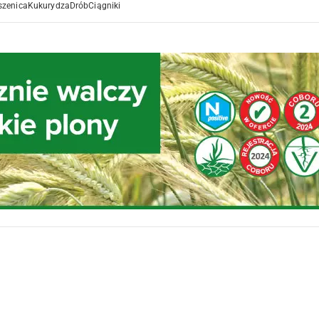
szenica
Kukurydza
Drób
Ciągniki