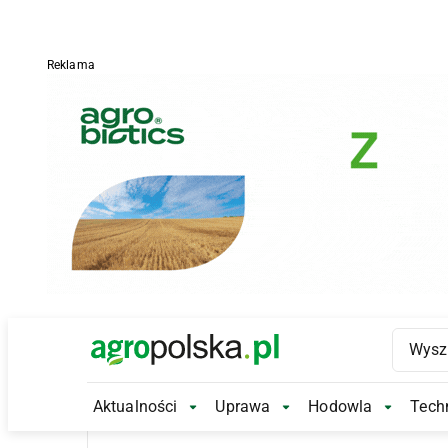
Reklama
Main Logo
Aktualności
Uprawa
Hodowla
Techn
Aktualności Submenu
Uprawa Submenu
Hodowl