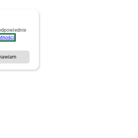
 odpowiednie
atności
.
mawiam