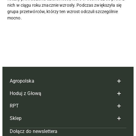
nich w ciągu roku znacznie wzrosły. Podczas zwiększyła się
grupa przetwórców, którzy ten wzrost odczuli szczególnie
mocno.
Agropolska
Hoduj z Głową
Redakcja
RPT
Reklama
Hoduj z głową bydło
Sklep
Tagi
Hoduj z głową świnie
Redakcja
Dołącz do newslettera
Mapa serwisu
Prenumerata
Prenumerata
Czasopisma i prenumerata