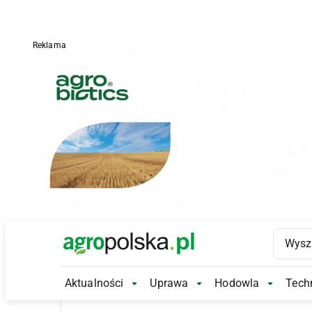
Reklama
Main Logo
Aktualności
Uprawa
Hodowla
Techn
Aktualności Submenu
Uprawa Submenu
Hodowl