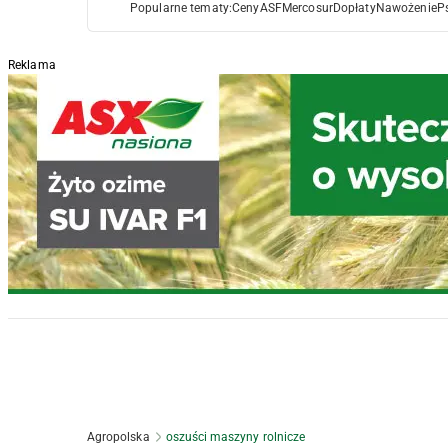
Popularne tematy:
Ceny
ASF
Mercosur
Dopłaty
Nawożenie
P
Reklama
Agropolska
oszuści maszyny rolnicze