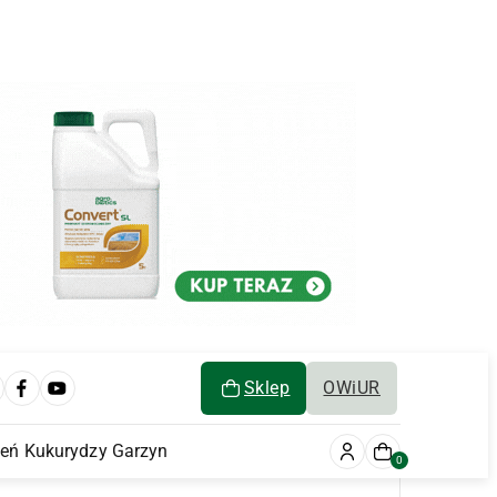
Sklep
OWiUR
ień Kukurydzy Garzyn
0