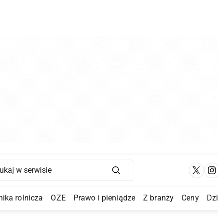
Main Navigation
ika rolnicza
OZE
Prawo i pieniądze
Z branży
Ceny
Dz
a Submenu