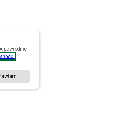
 odpowiednie
atności
.
mawiam