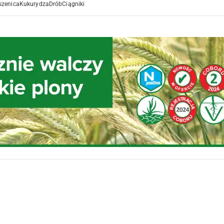
szenica
Kukurydza
Drób
Ciągniki