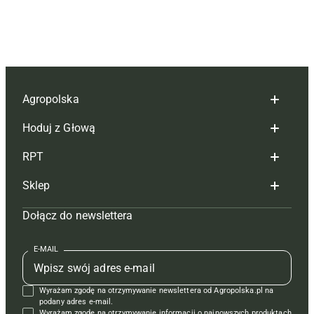
Agropolska
Hoduj z Głową
Redakcja
RPT
Reklama
Hoduj z głową bydło
Sklep
Tagi
Hoduj z głową świnie
Redakcja
Dołącz do newslettera
Mapa serwisu
Prenumerata
Prenumerata
Czasopisma i prenumerata
Kontakt
Redakcja
Reklama
Książki
E-MAIL
Regulamin
Kontakt
Kontakt
Regulamin
Wyrażam zgodę na otrzymywanie newslettera od Agropolska.pl na
Polityka prywatności
Reklama
Krzyżówki
podany adres e-mail.
Wyrażam zgodę na otrzymywanie informacji o najnowszych produktach