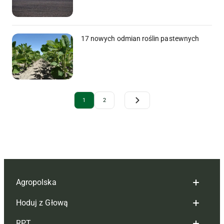
17 nowych odmian roślin pastewnych
Archive Pagination
1
2
Agropolska
Hoduj z Głową
Redakcja
RPT