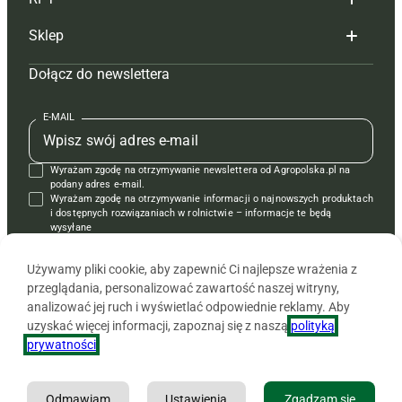
Reklama
Hoduj z głową bydło
Sklep
Tagi
Hoduj z głową świnie
Redakcja
Dołącz do newslettera
Mapa serwisu
Prenumerata
Prenumerata
Czasopisma i prenumerata
Kontakt
Redakcja
Reklama
Książki
E-MAIL
Regulamin
Kontakt
Kontakt
Regulamin
Wyrażam zgodę na otrzymywanie newslettera od Agropolska.pl na
Polityka prywatności
Reklama
Krzyżówki
podany adres e-mail.
Wyrażam zgodę na otrzymywanie informacji o najnowszych produktach
i dostępnych rozwiązaniach w rolnictwie – informacje te będą
wysyłane
od APRA sp. z o.o. w imieniu partnerów.
Używamy pliki cookie, aby zapewnić Ci najlepsze wrażenia z
przeglądania, personalizować zawartość naszej witryny,
analizować jej ruch i wyświetlać odpowiednie reklamy. Aby
uzyskać więcej informacji, zapoznaj się z naszą
polityką
prywatności
.
Odmawiam
Ustawienia
Zgadzam się