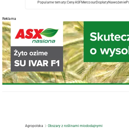
Popularne tematy:
Ceny
ASF
Mercosur
Dopłaty
Nawożenie
P
Reklama
Agropolska
Obszary z roślinami miododajnymi