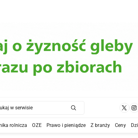
Main Navigation
ika rolnicza
OZE
Prawo i pieniądze
Z branży
Ceny
Dz
a Submenu