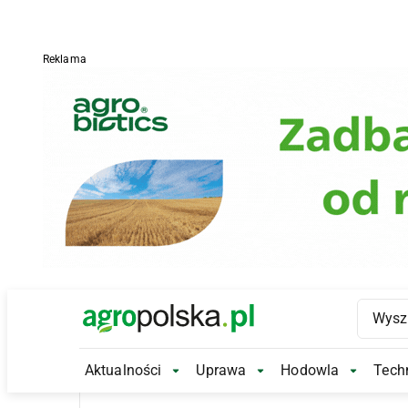
Reklama
Main Logo
Aktualności
Uprawa
Hodowla
Techn
Aktualności Submenu
Uprawa Submenu
Hodowl