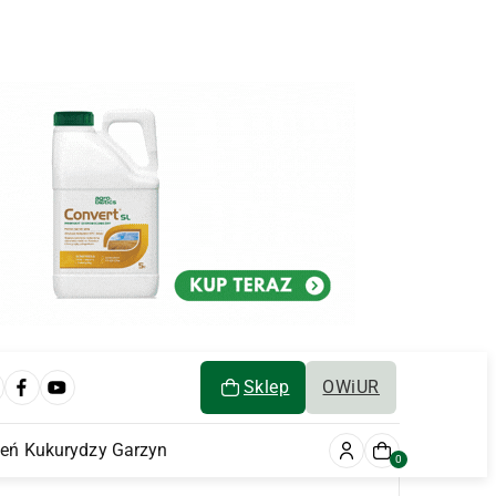
Sklep
OWiUR
ień Kukurydzy Garzyn
0