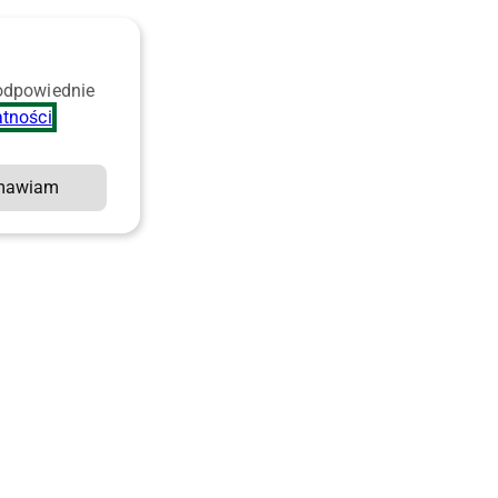
 odpowiednie
atności
.
mawiam