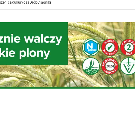
szenica
Kukurydza
Drób
Ciągniki