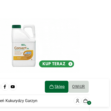
Sklep
OWiUR
ień Kukurydzy Garzyn
0