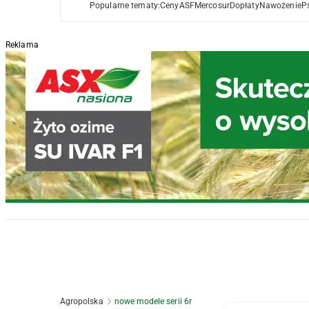
Popularne tematy:
Ceny
ASF
Mercosur
Dopłaty
Nawożenie
P
Reklama
Agropolska
nowe modele serii 6r