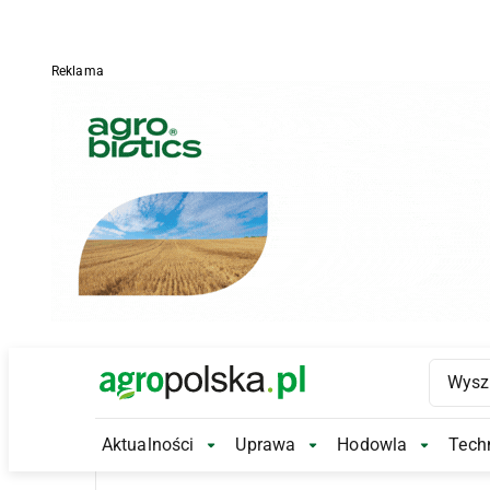
Reklama
Main Logo
Aktualności
Uprawa
Hodowla
Techn
Aktualności Submenu
Uprawa Submenu
Hodowl