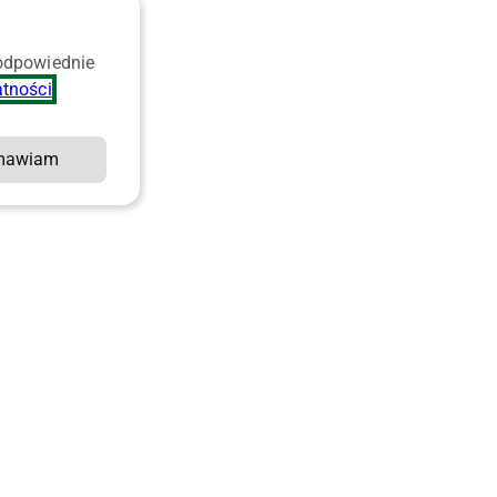
 odpowiednie
atności
.
mawiam