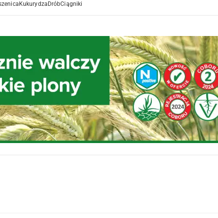
szenica
Kukurydza
Drób
Ciągniki