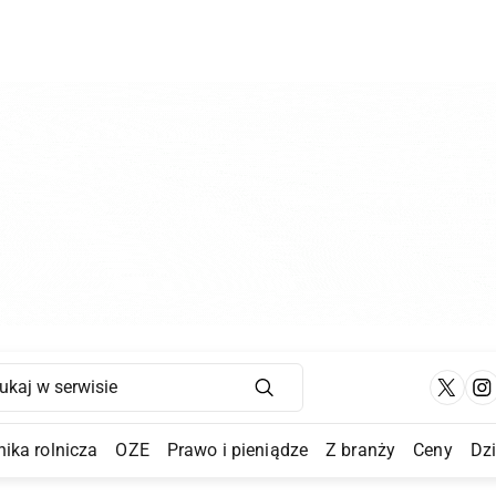
Main Navigation
ika rolnicza
OZE
Prawo i pieniądze
Z branży
Ceny
Dz
a Submenu