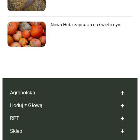
Nowa Huta zaprasza na święto dyni
Agropolska
Hoduj z Głową
Redakcja
RPT
Reklama
Hoduj z głową bydło
Sklep
Tagi
Hoduj z głową świnie
Redakcja