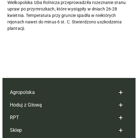
Wielkopolska Izba Rolnicza przeprowadziła rozeznanie stanu
upraw po przymrozkach, które wystąpiły w dniach 26-28
kwietnia. Temperatura przy gruncie spadła w niektórych
rejonach nawet do minus 6 st. C. Stwierdzono uszkodzenia
plantacji.
Agropolska
Hoduj z Głową
Redakcja
RPT
Reklama
Hoduj z głową bydło
Sklep
Tagi
Hoduj z głową świnie
Redakcja