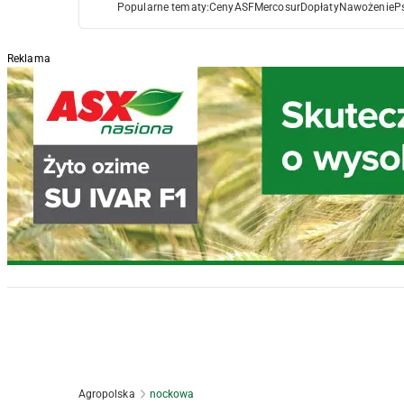
Popularne tematy:
Ceny
ASF
Mercosur
Dopłaty
Nawożenie
P
Reklama
Agropolska
nockowa