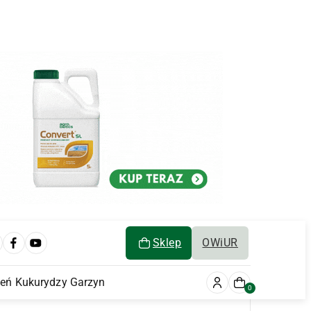
Sklep
OWiUR
ień Kukurydzy Garzyn
0