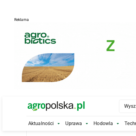
Reklama
Main Logo
Aktualności
Uprawa
Hodowla
Techn
Aktualności Submenu
Uprawa Submenu
Hodowl