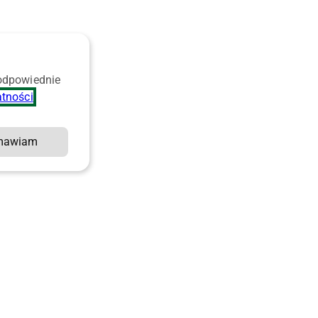
 odpowiednie
atności
.
mawiam