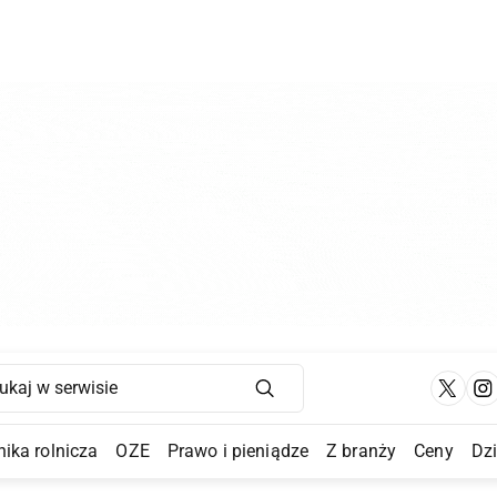
Main Navigation
ika rolnicza
OZE
Prawo i pieniądze
Z branży
Ceny
Dz
a Submenu