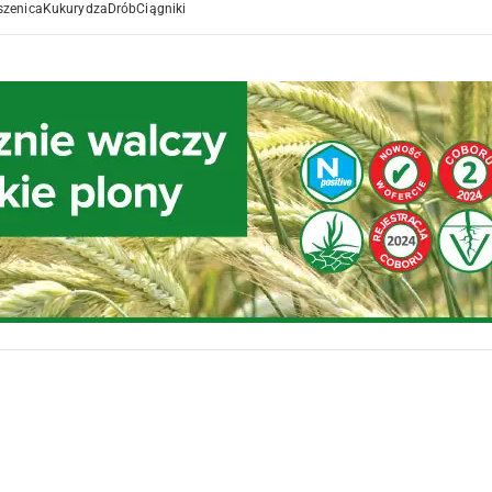
szenica
Kukurydza
Drób
Ciągniki