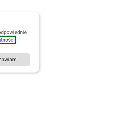
 odpowiednie
atności
.
mawiam