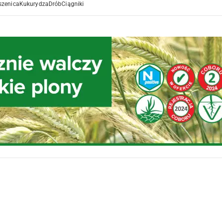
szenica
Kukurydza
Drób
Ciągniki