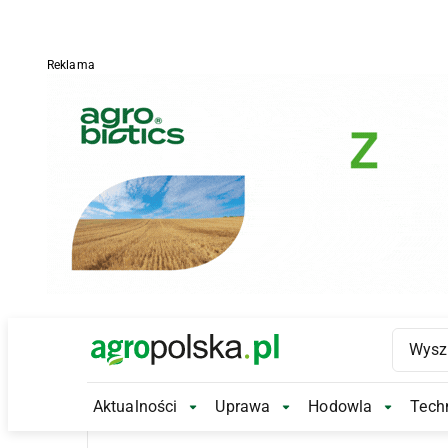
Reklama
Main Logo
Aktualności
Uprawa
Hodowla
Techn
Aktualności Submenu
Uprawa Submenu
Hodowl