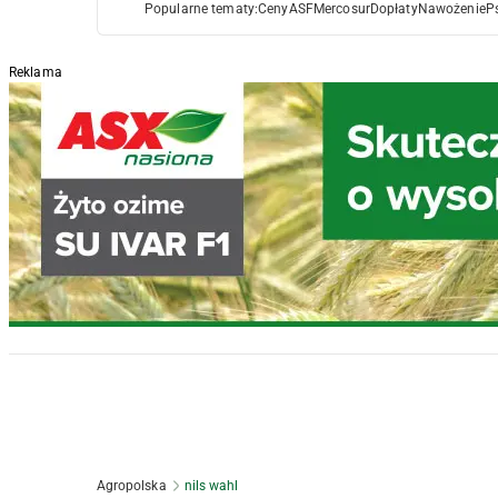
Popularne tematy:
Ceny
ASF
Mercosur
Dopłaty
Nawożenie
P
Reklama
Agropolska
nils wahl