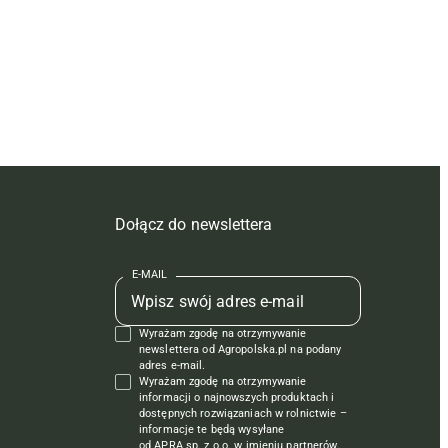
Dołącz do newslettera
E-MAIL
Wyrażam zgodę na otrzymywanie
newslettera od Agropolska.pl na podany
adres e-mail.
Wyrażam zgodę na otrzymywanie
informacji o najnowszych produktach i
dostępnych rozwiązaniach w rolnictwie –
informacje te będą wysyłane
od APRA sp. z o.o. w imieniu partnerów.