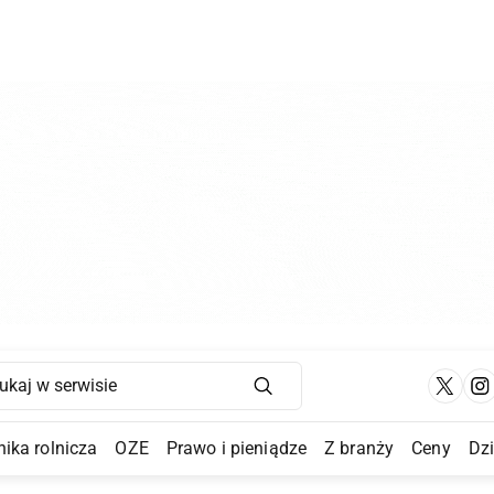
Main Navigation
ika rolnicza
OZE
Prawo i pieniądze
Z branży
Ceny
Dz
a Submenu