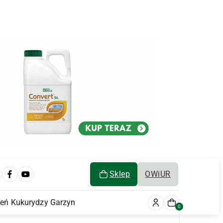
Sklep
OWiUR
ień Kukurydzy Garzyn
0