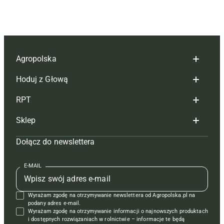
Agropolska
Hoduj z Głową
Redakcja
RPT
Reklama
Hoduj z głową bydło
Sklep
Tagi
Hoduj z głową świnie
Redakcja
Dołącz do newslettera
Mapa serwisu
Prenumerata
Prenumerata
Czasopisma i prenumerata
Kontakt
Redakcja
Reklama
Książki
E-MAIL
Regulamin
Kontakt
Kontakt
Regulamin
Wyrażam zgodę na otrzymywanie newslettera od Agropolska.pl na
Polityka prywatności
Reklama
Krzyżówki
podany adres e-mail.
Wyrażam zgodę na otrzymywanie informacji o najnowszych produktach
i dostępnych rozwiązaniach w rolnictwie – informacje te będą