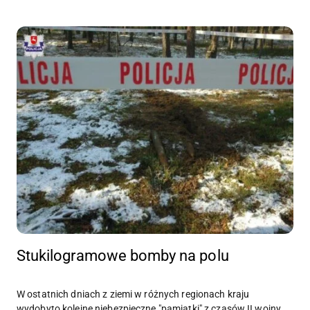
Stukilogramowe bomby na polu
W ostatnich dniach z ziemi w różnych regionach kraju
wydobyto kolejne niebezpieczne "pamiątki" z czasów II wojny