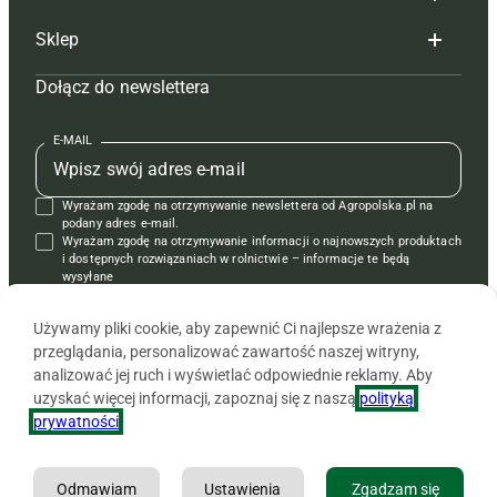
Reklama
Hoduj z głową bydło
Sklep
Tagi
Hoduj z głową świnie
Redakcja
Dołącz do newslettera
Mapa serwisu
Prenumerata
Prenumerata
Czasopisma i prenumerata
Kontakt
Redakcja
Reklama
Książki
E-MAIL
Regulamin
Kontakt
Kontakt
Regulamin
Wyrażam zgodę na otrzymywanie newslettera od Agropolska.pl na
Polityka prywatności
Reklama
Krzyżówki
podany adres e-mail.
Wyrażam zgodę na otrzymywanie informacji o najnowszych produktach
i dostępnych rozwiązaniach w rolnictwie – informacje te będą
wysyłane
od APRA sp. z o.o. w imieniu partnerów.
Używamy pliki cookie, aby zapewnić Ci najlepsze wrażenia z
przeglądania, personalizować zawartość naszej witryny,
analizować jej ruch i wyświetlać odpowiednie reklamy. Aby
uzyskać więcej informacji, zapoznaj się z naszą
polityką
prywatności
.
Odmawiam
Ustawienia
Zgadzam się
Copyright © 2026 Agencja Promocji Rolnictwa i Agrobiznesu APRA