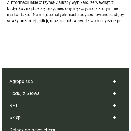
Z informacji jakie otrzymały służby wynikało, że wewnątrz
budynku znajduje się przygnieciony mężczyzna, z którym nie
ma kontaktu. Na miejsce natychmiast zadysponowano zastępy
straży pożarnej, policję oraz zespół ratownictwa medycznego.
Agropolska
Hoduj z Głową
Redakcja
RPT
Reklama
Hoduj z głową bydło
Sklep
Tagi
Hoduj z głową świnie
Redakcja
Dołącz do newslettera
Mapa serwisu