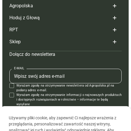
Agropolska
Hoduj z Głową
Redakcja
RPT
Reklama
Hoduj z głową bydło
Sklep
Tagi
Hoduj z głową świnie
Redakcja
Dołącz do newslettera
Mapa serwisu
Prenumerata
Prenumerata
Czasopisma i prenumerata
Kontakt
Redakcja
Reklama
Książki
E-MAIL
Regulamin
Kontakt
Kontakt
Regulamin
Wyrażam zgodę na otrzymywanie newslettera od Agropolska.pl na
Polityka prywatności
Reklama
Krzyżówki
podany adres e-mail.
Wyrażam zgodę na otrzymywanie informacji o najnowszych produktach
i dostępnych rozwiązaniach w rolnictwie – informacje te będą
wysyłane
od APRA sp. z o.o. w imieniu partnerów.
Używamy pliki cookie, aby zapewnić Ci najlepsze wrażenia z
przeglądania, personalizować zawartość naszej witryny,
analizować jej ruch i wyświetlać odpowiednie reklamy. Aby