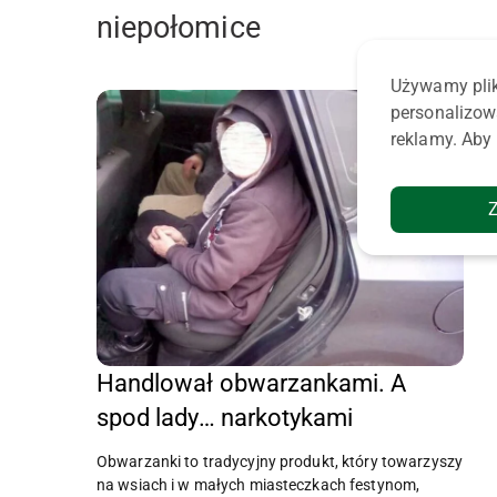
niepołomice
Używamy plik
personalizow
reklamy. Aby 
Handlował obwarzankami. A
spod lady… narkotykami
Obwarzanki to tradycyjny produkt, który towarzyszy
na wsiach i w małych miasteczkach festynom,