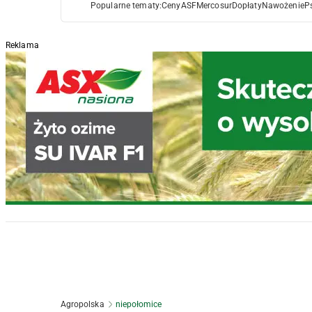
Popularne tematy:
Ceny
ASF
Mercosur
Dopłaty
Nawożenie
P
Reklama
Agropolska
niepołomice