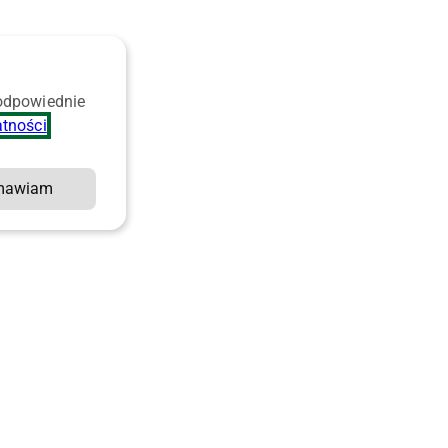
 odpowiednie
atności
.
mawiam