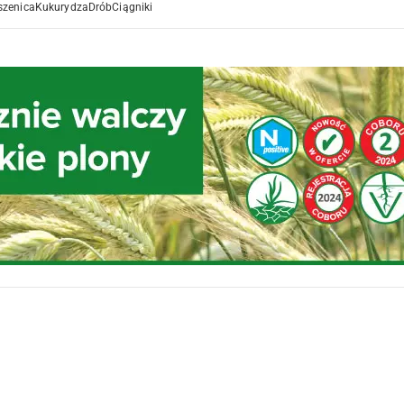
szenica
Kukurydza
Drób
Ciągniki