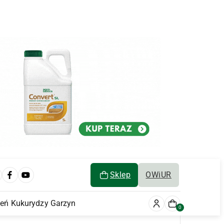
Sklep
OWiUR
ień Kukurydzy Garzyn
0