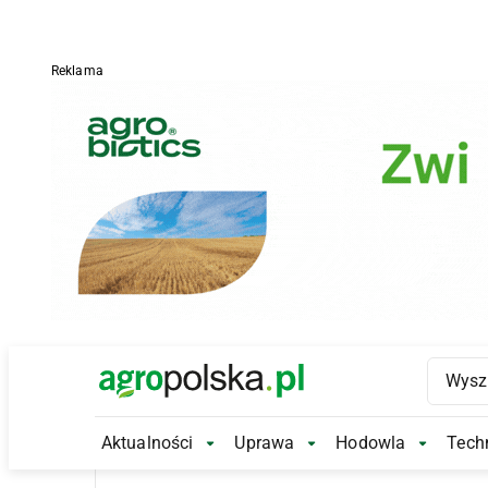
Reklama
Main Logo
Aktualności
Uprawa
Hodowla
Techn
Aktualności Submenu
Uprawa Submenu
Hodowl