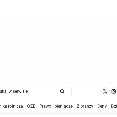
Main Navigation
ika rolnicza
OZE
Prawo i pieniądze
Z branży
Ceny
Dz
a Submenu