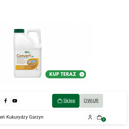
Sklep
OWiUR
ień Kukurydzy Garzyn
0