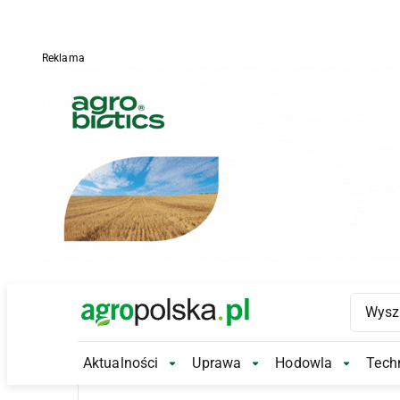
Reklama
Main Logo
Aktualności
Uprawa
Hodowla
Techn
Aktualności Submenu
Uprawa Submenu
Hodowl