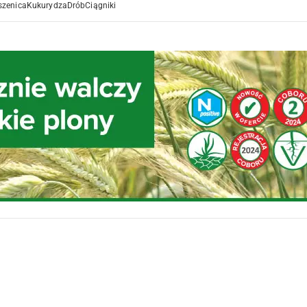
szenica
Kukurydza
Drób
Ciągniki