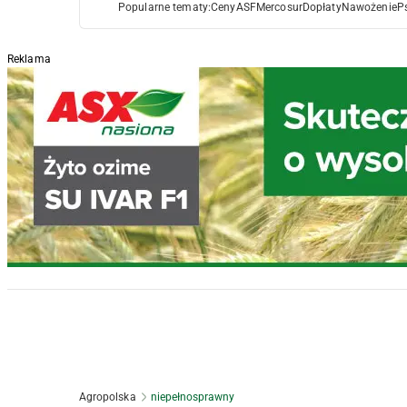
Popularne tematy:
Ceny
ASF
Mercosur
Dopłaty
Nawożenie
P
Reklama
Agropolska
niepełnosprawny