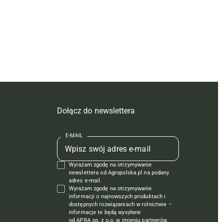
Dołącz do newslettera
E-MAIL
Wyrażam zgodę na otrzymywanie
newslettera od Agropolska.pl na podany
adres e-mail.
Wyrażam zgodę na otrzymywanie
informacji o najnowszych produktach i
dostępnych rozwiązaniach w rolnictwie –
informacje te będą wysyłane
od APRA sp. z o.o. w imieniu partnerów.