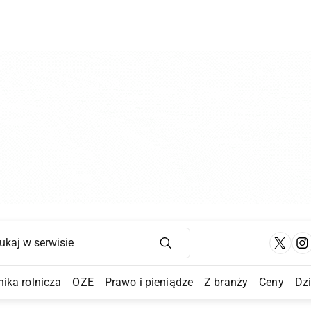
Main Navigation
ika rolnicza
OZE
Prawo i pieniądze
Z branży
Ceny
Dz
a Submenu