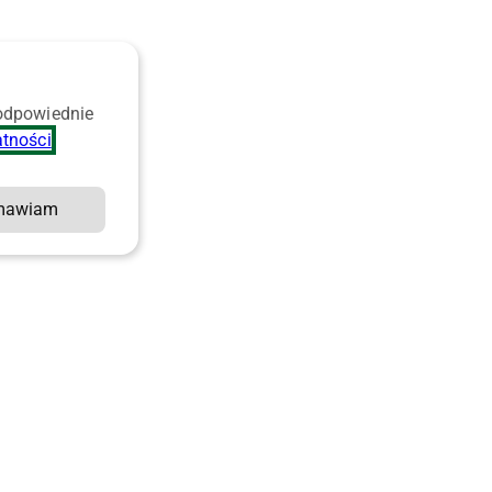
 odpowiednie
atności
.
mawiam