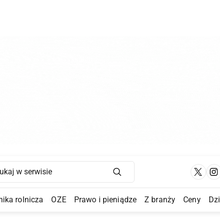
Main Navigation
ika rolnicza
OZE
Prawo i pieniądze
Z branży
Ceny
Dz
a Submenu