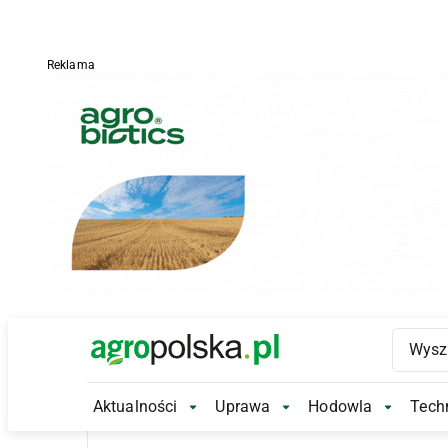
Reklama
Main Logo
Aktualności
Uprawa
Hodowla
Techn
Aktualności Submenu
Uprawa Submenu
Hodowl