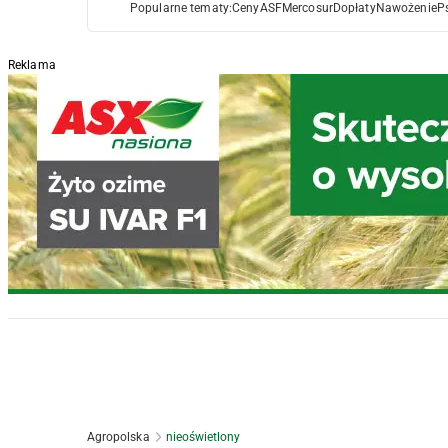
Popularne tematy:
Ceny
ASF
Mercosur
Dopłaty
Nawożenie
P
Reklama
Agropolska
nieoświetlony