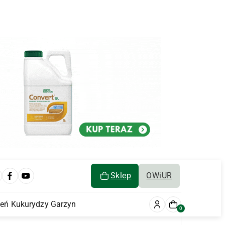
Sklep
OWiUR
ień Kukurydzy Garzyn
0