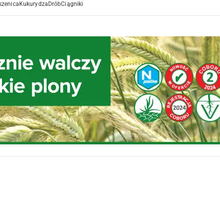
szenica
Kukurydza
Drób
Ciągniki