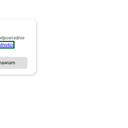
 odpowiednie
atności
.
mawiam