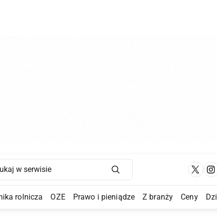
Main Navigation
ika rolnicza
OZE
Prawo i pieniądze
Z branży
Ceny
Dz
a Submenu