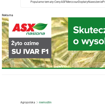
Popularne tematy:
Ceny
ASF
Mercosur
Dopłaty
Nawożenie
P
Reklama
Agropolska
niemodlin