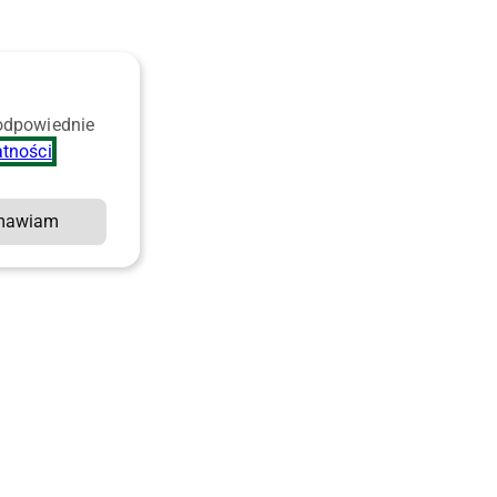
 odpowiednie
atności
.
mawiam