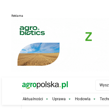
Reklama
Main Logo
Aktualności
Uprawa
Hodowla
Techn
Aktualności Submenu
Uprawa Submenu
Hodowl