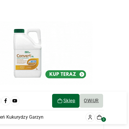
Sklep
OWiUR
ień Kukurydzy Garzyn
0