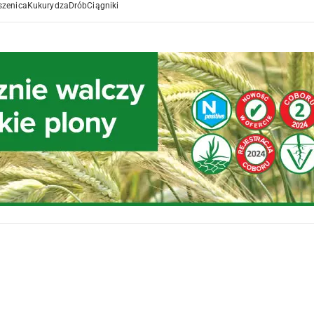
szenica
Kukurydza
Drób
Ciągniki