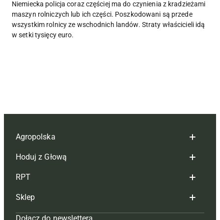
Niemiecka policja coraz częściej ma do czynienia z kradzieżami
maszyn rolniczych lub ich części. Poszkodowani są przede
wszystkim rolnicy ze wschodnich landów. Straty właścicieli idą
w setki tysięcy euro.
Agropolska
Hoduj z Głową
Redakcja
RPT
Reklama
Hoduj z głową bydło
Sklep
Tagi
Hoduj z głową świnie
Redakcja
Dołącz do newslettera
Mapa serwisu