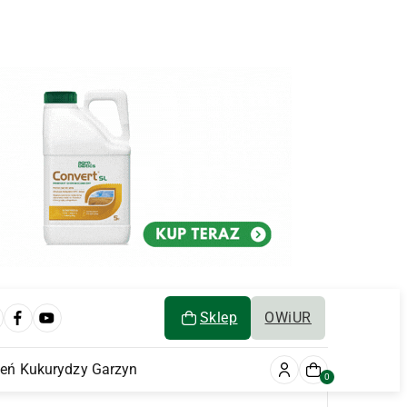
Sklep
OWiUR
ień Kukurydzy Garzyn
0