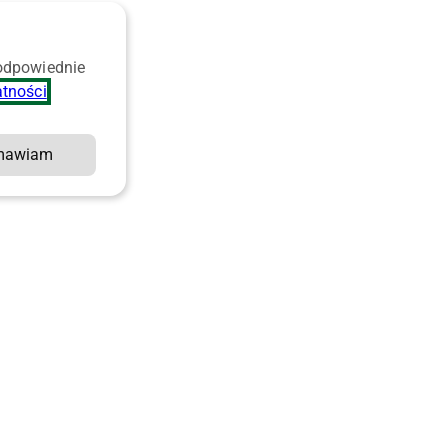
 odpowiednie
atności
.
mawiam