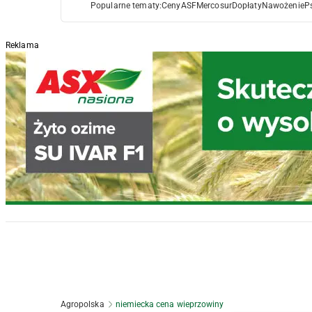
Popularne tematy:
Ceny
ASF
Mercosur
Dopłaty
Nawożenie
P
Reklama
Agropolska
niemiecka cena wieprzowiny