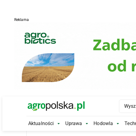
Reklama
Main Logo
Aktualności
Uprawa
Hodowla
Techn
Aktualności Submenu
Uprawa Submenu
Hodowl