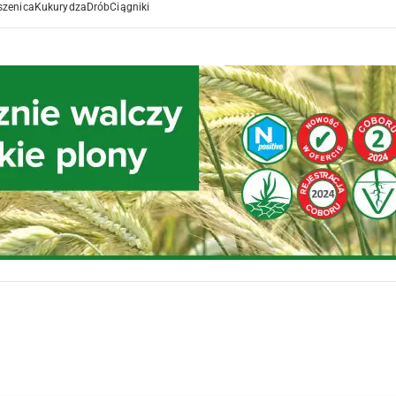
szenica
Kukurydza
Drób
Ciągniki