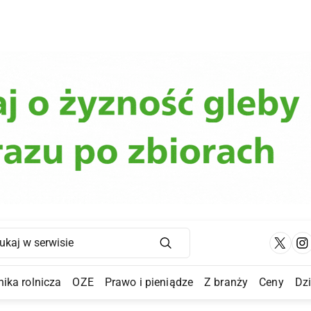
Main Navigation
ika rolnicza
OZE
Prawo i pieniądze
Z branży
Ceny
Dz
a Submenu