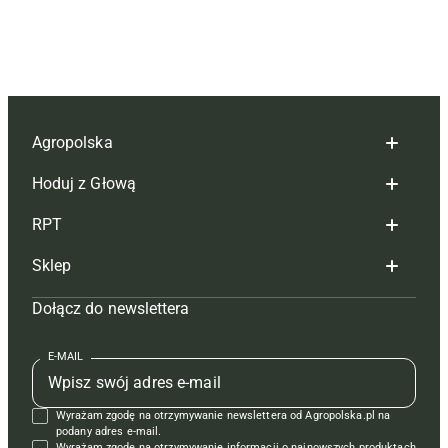
Agropolska
Hoduj z Głową
Redakcja
RPT
Reklama
Hoduj z głową bydło
Sklep
Tagi
Hoduj z głową świnie
Redakcja
Dołącz do newslettera
Mapa serwisu
Prenumerata
Prenumerata
Czasopisma i prenumerata
Kontakt
Redakcja
Reklama
Książki
E-MAIL
Regulamin
Kontakt
Kontakt
Regulamin
Wyrażam zgodę na otrzymywanie newslettera od Agropolska.pl na
Polityka prywatności
Reklama
Krzyżówki
podany adres e-mail.
Wyrażam zgodę na otrzymywanie informacji o najnowszych produktach