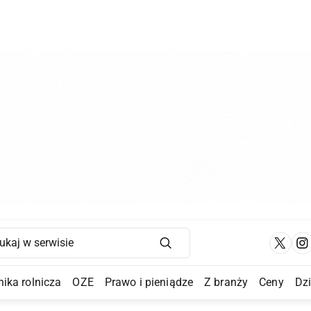
Main Navigation
ika rolnicza
OZE
Prawo i pieniądze
Z branży
Ceny
Dz
a Submenu