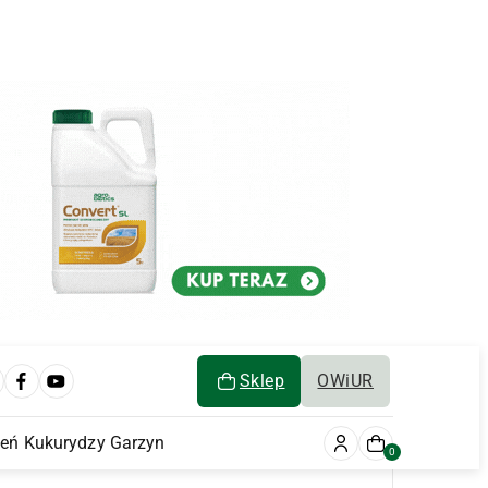
Sklep
OWiUR
ień Kukurydzy Garzyn
0