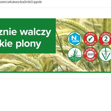
szenica
Kukurydza
Drób
Ciągniki