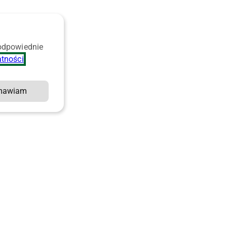
 odpowiednie
atności
.
mawiam