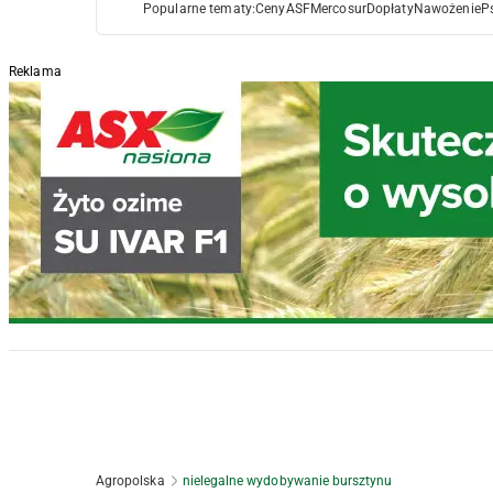
Popularne tematy:
Ceny
ASF
Mercosur
Dopłaty
Nawożenie
P
Reklama
Agropolska
nielegalne wydobywanie bursztynu