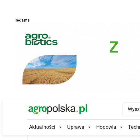
Reklama
Main Logo
Aktualności
Uprawa
Hodowla
Techn
Aktualności Submenu
Uprawa Submenu
Hodowl