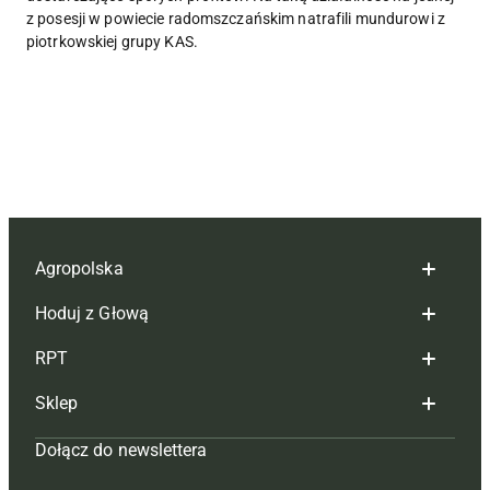
z posesji w powiecie radomszczańskim natrafili mundurowi z
piotrkowskiej grupy KAS.
Agropolska
Hoduj z Głową
Redakcja
RPT
Reklama
Hoduj z głową bydło
Sklep
Tagi
Hoduj z głową świnie
Redakcja
Dołącz do newslettera
Mapa serwisu
Prenumerata
Prenumerata
Czasopisma i prenumerata