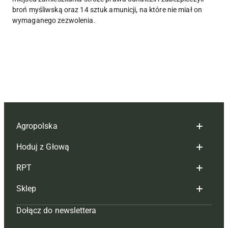
broń myśliwską oraz 14 sztuk amunicji, na które nie miał on
wymaganego zezwolenia.
Agropolska
Hoduj z Głową
Redakcja
RPT
Reklama
Hoduj z głową bydło
Sklep
Tagi
Hoduj z głową świnie
Redakcja
Dołącz do newslettera
Mapa serwisu
Prenumerata
Prenumerata
Czasopisma i prenumerata