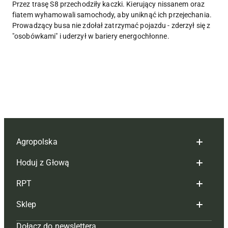
Przez trasę S8 przechodziły kaczki. Kierujący nissanem oraz
fiatem wyhamowali samochody, aby uniknąć ich przejechania.
Prowadzący busa nie zdołał zatrzymać pojazdu - zderzył się z
"osobówkami" i uderzył w bariery energochłonne.
Agropolska
Hoduj z Głową
Redakcja
RPT
Reklama
Hoduj z głową bydło
Sklep
Tagi
Hoduj z głową świnie
Redakcja
Dołącz do newslettera
Mapa serwisu