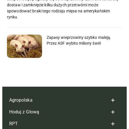
dostaw i zamknięcie kilku dużych przetwórni może
spowodować braki tego rodzaju mięsa na amerykańskim
rynku.
Zapasy wieprzowiny szybko maleją.
Przez ASF wybito miliony świń
Agropolska
Hoduj z Głową
Redakcja
RPT
Reklama
Hoduj z głową bydło