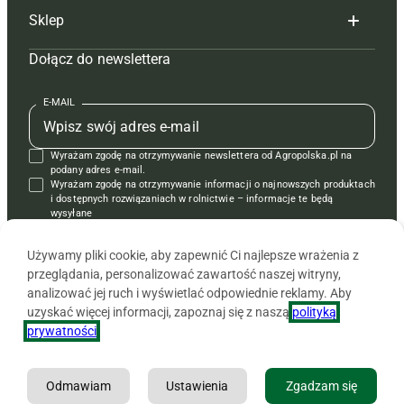
Sklep
Tagi
Hoduj z głową świnie
Redakcja
Dołącz do newslettera
Mapa serwisu
Prenumerata
Prenumerata
Czasopisma i prenumerata
Kontakt
Redakcja
Reklama
Książki
E-MAIL
Regulamin
Kontakt
Kontakt
Regulamin
Wyrażam zgodę na otrzymywanie newslettera od Agropolska.pl na
Polityka prywatności
Reklama
Krzyżówki
podany adres e-mail.
Wyrażam zgodę na otrzymywanie informacji o najnowszych produktach
i dostępnych rozwiązaniach w rolnictwie – informacje te będą
wysyłane
od APRA sp. z o.o. w imieniu partnerów.
Używamy pliki cookie, aby zapewnić Ci najlepsze wrażenia z
przeglądania, personalizować zawartość naszej witryny,
analizować jej ruch i wyświetlać odpowiednie reklamy. Aby
uzyskać więcej informacji, zapoznaj się z naszą
polityką
prywatności
.
Odmawiam
Ustawienia
Zgadzam się
Copyright © 2026 Agencja Promocji Rolnictwa i Agrobiznesu APRA